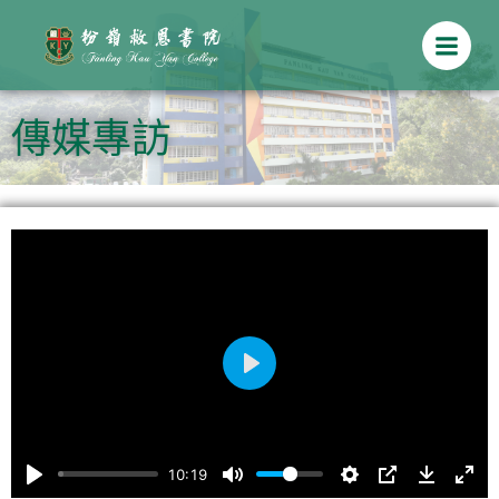
Skip
to
content
傳媒專訪
Play
10:19